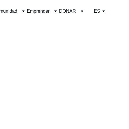
omunidad
Emprender
DONAR
ES
dual coaching
n