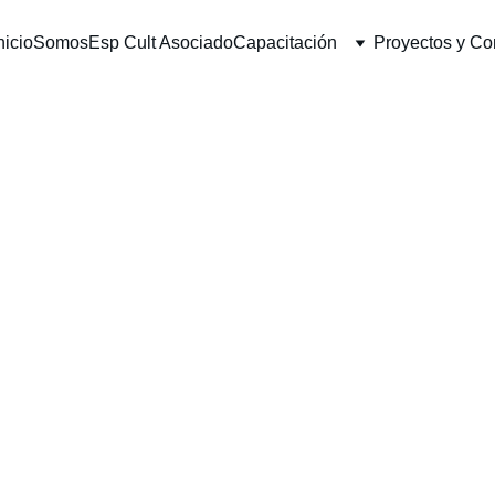
nicio
Somos
Esp Cult Asociado
Capacitación
Proyectos y C
Indivi
sessio